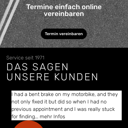
Termine einfach online
vereinbaren
Termin vereinbaren
Service seit 1971
DAS SAGEN
UNSERE KUNDEN
I had a bent brake on my motorbike, and they
not only fixed it but did so when I had no
previous appointment and I was really stuck
for finding
... mehr Infos