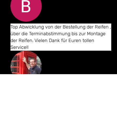
Bernd Kiefer
Top Abwicklung von der Bestellung der Reifen ,
über die Terminabstimmung bis zur Montage
der Reifen. Vielen Dank für Euren tollen
Service!!
Andreas Stiefel
Habe nach telefonischer Anfrage spontan
einen Termin bekommen. Freundlicher
Empfang im Büro und auch die netten
Mitarbeiter in der Werkstatt waren motiviert
und kümmerten sich um mein Anliegen.