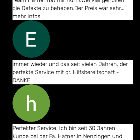
die Defekte zu beheben.Der Preis war sehr
...
mehr Infos
Elke Karrer
immer wieder und das seit vielen Jahren, der
perfekte Service mit gr. Hilfsbereitschaft -
DANKE
helmut spaeter
Perfekter Service. Ich bin seit 30 Jahren
Kunde bei der Fa. Hafner in Nenzingen und