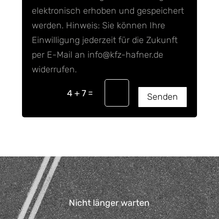
elektronisch erhoben und gespeichert
werden. Hinweis: Sie können Ihre
Einwilligung jederzeit für die Zukunft
per E-Mail an info@kfz-hafner.de
widerrufen.
=
4 + 7
Senden
Nicht länger warten