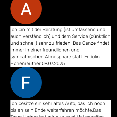
Adam Miniter
Ich bin mit der Beratung (ist umfassend und
auch verständlich) und dem Service (pünktlich
und schnell) sehr zu frieden. Das Ganze findet
immer in einer freundlichen und
sympathischen Atmosphäre statt. Fridolin
Hohenreuther 09.07.2025
Fridolin Hohenreuther
Ich besitze ein sehr altes Auto, das ich noch
bis an sein Ende weiterfahren möchte.Das
Team Hafner hat mir nun zwei Mal geholfen,